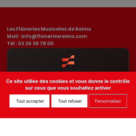
Les Flâneries Musicales de Reims
Mail : info@flaneriesreims.com
Tél : 03 26 36 78 00
Brochure 2026
La playlist du festival
Il existe une app pour les Flâneries
Actualités
FAQ
Ce site utilise des cookies et vous donne le contrôle
Musicales! Téléchargez FEST!
Conditions générales de vente
sur ceux que vous souhaitez activer
Mentions légales
Cancel
Open App
Tout accepter
Tout refuser
Personnaliser
Copyright © 2026 – Tous droits réservés.