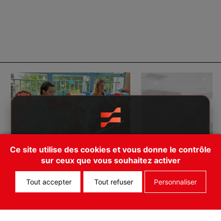
Il existe une app pour les Flâneries
Ce site utilise des cookies et vous donne le contrôle
Musicales! Téléchargez FEST!
sur ceux que vous souhaitez activer
Cancel
Open App
Tout accepter
Tout refuser
Personnaliser