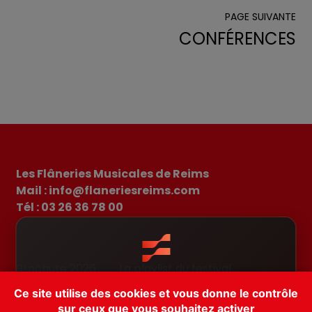
PAGE SUIVANTE
CONFÉRENCES
Les Flâneries Musicales de Reims
Mail : info@flaneriesreims.com
Tél : 03 26 36 78 00
Brochure 2026
La playlist du festival
Il existe une app pour les Flâneries
Actualités
FAQ
Ce site utilise des cookies et vous donne le contrôle
Musicales! Téléchargez FEST!
Conditions générales de vente
sur ceux que vous souhaitez activer