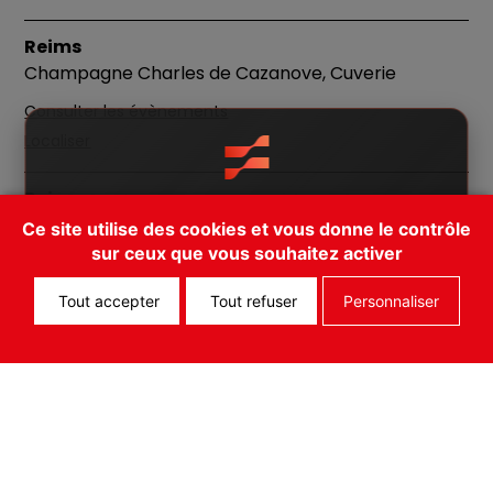
Reims
Champagne Charles de Cazanove, Cuverie
Consulter les évènements
Localiser
Reims
Il existe une app pour les Flâneries
Champagne Louis Roederer, Cellier
Ce site utilise des cookies et vous donne le contrôle
Musicales! Téléchargez FEST!
sur ceux que vous souhaitez activer
Consulter les évènements
Cancel
Open App
Localiser
Tout accepter
Tout refuser
Personnaliser
Reims
Chapelle Saint-Joseph
Consulter les évènements
Localiser