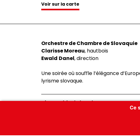
Voir sur la carte
Orchestre de Chambre de Slovaquie
Clarisse Moreau
, hautbois
Ewald
Danel
, direction
Une soirée où souffle l’élégance d’Euro
lyrisme slovaque.
Biographie de l’orchestre
Ce s
Fondé à l’automne 1960 à la Philharmonie
Biographie de Ewald Danel
au brillant violoniste silésien B. Warchal 
compte parmi les ensembles les plus po
Il a étudié le violon et la direction d’o
slovaque. Depuis 2001, il est dirigé par l