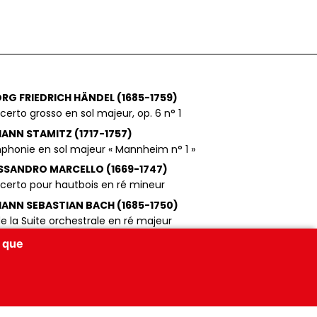
RG FRIEDRICH HÄNDEL (1685-1759)
erto grosso en sol majeur, op. 6 n° 1
ANN STAMITZ (1717-1757)
phonie en sol majeur « Mannheim n° 1 »
SSANDRO MARCELLO (1669-1747)
certo pour hautbois en ré mineur
ANN SEBASTIAN BACH (1685-1750)
de la Suite orchestrale en ré majeur
ANN PACHELBEL (1653-1706)
x que
on en ré majeur
ANN SEBASTIAN BACH (1685-1750)
certo pour hautbois d’amour et orchestre en
ajeur, BWV 1055