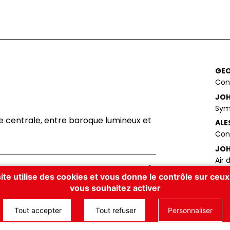
GEO
Conc
JOH
Sym
pe centrale, entre baroque lumineux et
ALE
Con
JOH
Air 
JOH
ite utilise des cookies et vous donne le contrôle sur ceu
Can
 slovaque, l’orchestre doit sa création
vous souhaitez activer
(1930-2000). Depuis sa création, il
JOH
Tout accepter
Tout refuser
Personnaliser
pulaires de la scène classique
Con
rchestre au Conservatoire d’Ostrava et à
la m
e violoniste E. Danel. Outre ses concerts