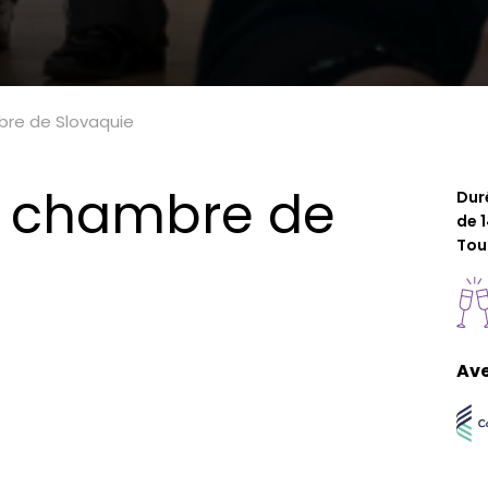
re de Slovaquie
e chambre de
Dur
de 
Tou
Ave