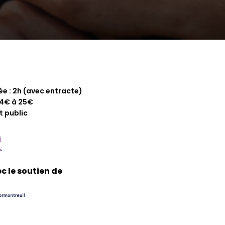
ée : 2h (avec entracte)
14€ à 25€
t public
c le soutien de