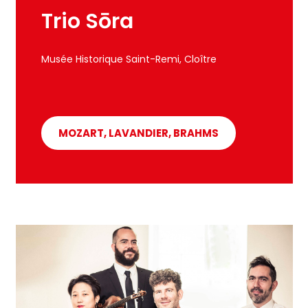
Trio Sōra
Musée Historique Saint-Remi, Cloître
MOZART, LAVANDIER, BRAHMS