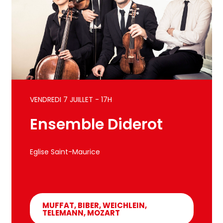
VENDREDI 7 JUILLET - 17H
Ensemble Diderot
Eglise Saint-Maurice
MUFFAT, BIBER, WEICHLEIN,
TELEMANN, MOZART